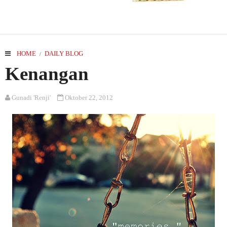
HOME
DAILY BLOG
/
Kenangan
Gunadi 'Renji'
Oktober 22, 2012