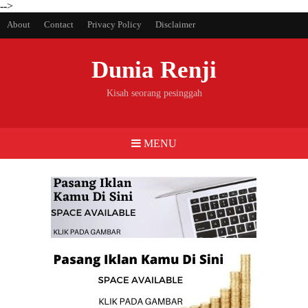
-->
About
Contact
Privacy Policy
Disclaimer
Dunia Renji
Kisah seorang pesinggah
MENU