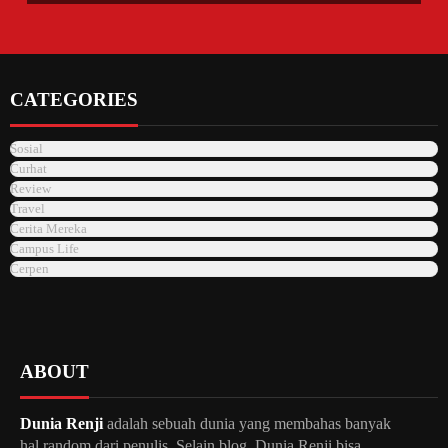
CATEGORIES
Sosial
Curhat
Review
Travel
Cerita Mereka
Campus Life
Cerpen
ABOUT
Dunia Renji
adalah sebuah dunia yang membahas banyak
hal random dari penulis. Selain blog, Dunia Renji bisa