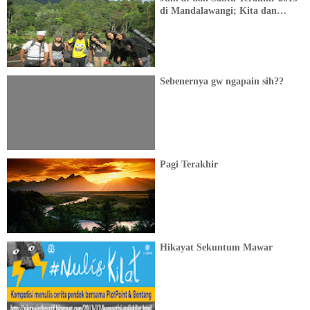
di Mandalawangi; Kita dan
Cerita Yang Menua
Sebenernya gw ngapain sih??
Pagi Terakhir
Hikayat Sekuntum Mawar