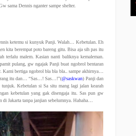
. Gw sama Dennis nganter sampe shelter.
 Dennis ketemu si kunyuk Panji. Walah… Kebetulan. Eh
 kita berempat poto bareng gitu. Bisa aja sih pas itu
udah terlalu malem. Kasian nanti baliknya kemaleman.
pamit pulang, gw ngajak Panji buat ngobrol bentaran
ay. Kami bertiga ngobrol bla bla bla.. sampe akhirnya…
 orang itu dan… “Sas…! Sas…!”(
@saskwan
) Panji dan
tunjuk. Kebetulan si Sa situ mang lagi jalan kearah
ngan kebetulan yang gak disengaja itu. Sas pun gw
m di Jakarta tanpa janjian sebelumnya. Hahaha…