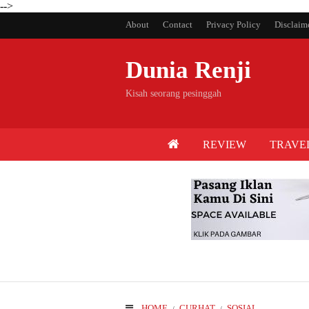
-->
About
Contact
Privacy Policy
Disclaim
Dunia Renji
Kisah seorang pesinggah
REVIEW
TRAVE
HOME
CURHAT
SOSIAL
/
/