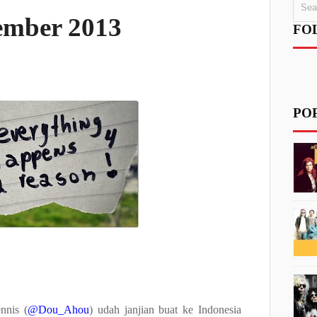
ember 2013
FO
PO
nnis (
@Dou_Ahou
) udah janjian buat ke Indonesia