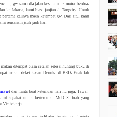
 rencana, gw sama dia jalan kesana naek motor berdua.
an ke Jakarta, kami biasa janjian di Tangcity. Untuk
tuk pertama kalinya maen ketempat gw. Dari situ, kami
ami rencanain jauh-jauh hari.
akan ditempat biasa setelah selesai hunting buku di
tempat makan deket kosan Dennis
di BSD. Enak loh
navie
) dan minta buat ketemuan hari itu juga. Tawar-
kami sepakat untuk bertemu di McD Sarinah yang
at Vie bekerja.
berjalan mulus karena indikator bensin yang minta