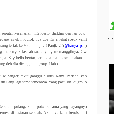
putar keseharian, ngegossip, diakhiri dengan poto-
klik
edang asyik ngobrol, tiba-tiba gw ngeliat sosok yang
gsung teriak ke Vie, “Panji…! Panji…!”(
@hanya_paa
)
ung menengok kearah suara yang memanggilnya. Gw
rtiga. Say hello bentar, terus dia mau pesen makanan.
sung deh dia dicengin di group. Haha…
klise banget; takut ganggu diskusi kami. Padahal kan
itu Panji lagi sama temennya. Yang pasti sih, di group
 Sebelum pulang, kami poto bersama yang sayangnya
ennya di restoran sebelah. Akhirnya kami berpisah di