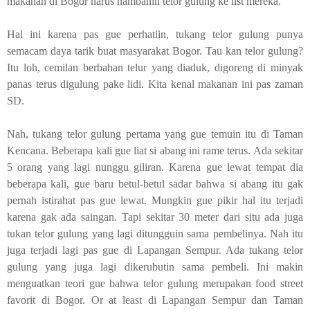
makanan di Bogor harus nambahin telor gulung ke
list
mereka.
Hal ini karena pas gue perhatiin, tukang telor gulung punya
semacam daya tarik buat masyarakat Bogor. Tau kan telor gulung?
Itu loh, cemilan berbahan telur yang diaduk, digoreng di minyak
panas terus digulung pake lidi. Kita kenal makanan ini pas zaman
SD.
Nah, tukang telor gulung pertama yang gue temuin itu di Taman
Kencana. Beberapa kali gue liat si abang ini rame terus. Ada sekitar
5 orang yang lagi nunggu giliran. Karena gue lewat tempat dia
beberapa kali, gue baru betul-betul sadar bahwa si abang itu gak
pernah istirahat pas gue lewat. Mungkin gue pikir hal itu terjadi
karena gak ada saingan. Tapi sekitar 30 meter dari situ ada juga
tukan telor gulung yang lagi ditungguin sama pembelinya. Nah itu
juga terjadi lagi pas gue di Lapangan Sempur. Ada tukang telor
gulung yang juga lagi dikerubutin sama pembeli. Ini makin
menguatkan teori gue bahwa telor gulung merupakan
food street
favorit di Bogor.
Or at least
di Lapangan Sempur dan Taman