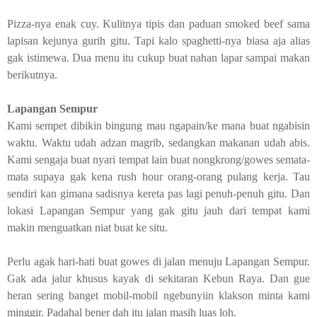
Pizza
-nya enak cuy. Kulitnya tipis dan paduan
smoked beef
sama
lapisan kejunya gurih gitu. Tapi kalo
spaghetti
-nya biasa aja alias
gak istimewa. Dua menu itu cukup buat nahan lapar sampai makan
berikutnya.
Lapangan Sempur
Kami sempet dibikin bingung mau ngapain/ke mana buat ngabisin
waktu. Waktu udah adzan magrib, sedangkan makanan udah abis.
Kami sengaja buat nyari tempat lain buat nongkrong/gowes semata-
mata supaya gak kena rush hour orang-orang pulang kerja. Tau
sendiri kan gimana sadisnya kereta pas lagi penuh-penuh gitu. Dan
lokasi Lapangan Sempur yang gak gitu jauh dari tempat kami
makin menguatkan niat buat ke situ.
Perlu agak hari-hati buat gowes di jalan menuju Lapangan Sempur.
Gak ada jalur khusus kayak di sekitaran Kebun Raya. Dan gue
heran sering banget mobil-mobil ngebunyiin klakson minta kami
minggir. Padahal bener dah itu jalan masih luas loh.