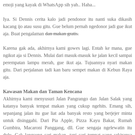
emoji yang kayak di
WhatsApp
sih yah.. Haha...
Iya. Si Dennis cerita kalo jadi pendonor itu nanti suka dikasih
kacang ijo atau susu gitu. Gue belum pernah ngedonor jadi gue ikut
aja. Buat pengalaman
dan makan gratis.
Karena gak ada, akhirnya kami gowes lagi. Entah ke mana, gue
ngikut aja si Dennis. Mulai dari masuk-masuk ke jalan kecil sampai
perempatan lampu merah, gue ikut aja. Tujuannya nyari makan
gitu. Dari perjalanan tadi kan baru sempet makan di Kebun Raya
aja.
Kawasan Makan dan Taman Kencana
Akhirnya kami menyusuri Jalan Pangrango dan Jalan Salak yang
katanya banyak tempat makan yang cukup ngehits. Emang sih,
sepanjang jalan itu gue liat ada banyak resto yang berjejer minta
untuk disinggahi. Dari Pia Apple, Pizza Kayu Bakar, Rumah
Gumbira, Macaroni Panggang, dll. Gue sengaja ngelewatin itu
dulu. Gak langsung cari makan, tapi cari tempat yang sekiranya