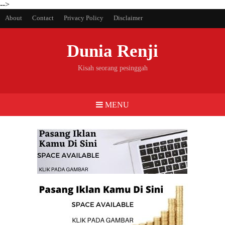
-->
About
Contact
Privacy Policy
Disclaimer
Dunia Renji
Kisah seorang pesinggah
MENU