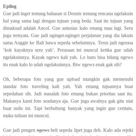
Epilog
Gue jadi inget tentang bahasan si Dennis tentang rencana ngelakuin
hal yang sama lagi dengan tujuan yang beda. Saat itu tujuan yang
dimaksud adalah Ancol. Gue antusias kalo emang mau lagi. Seru
juga ternyata. Gue jadi nginget-nginget perjalanan yang dia lakuin
sama Anggie ke Bali bawa sepeda sebelumnya. Terus jadi ngerasa
‘kok kayaknya seru yah’. Perasaan ini muncul ketika gue udah
ngelakuinnya. Kayak ngews kali yah. Lo baru bisa bilang ngews
itu enak kalo lo udah ngelakuinnya. Btw ngews enak gak sih?
Oh, beberapa foto yang gue upload mungkin gak memenuhi
standar foto traveling kali yah. Yah emang tujuannya buat
sepedahan sih. Jadi masalah foto emang bukan prioritas saat itu.
Makanya kami foto seadanya aja. Gue juga awalnya gak gitu niat
buat nulis ini. Tapi berhubung banyak yang ingin gue ceritain,
maka tulisan ini muncul.
Gue jadi pengen
ngews
beli sepeda lipet juga deh. Kalo ada rejeki