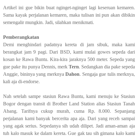
Artikel ini gue bikin buat nginget-nginget lagi keseruan kemaren.
Sama kayak perjalanan kemaren, maka tulisan ini pun akan dibikin
semengalir mungkin. Jadi, silahkan menikmati.
Pemberangkatan
Demi menghindari padatnya kereta di jam sibuk, maka kami
berangkat jam 9 pagi. Dari BSD, kami mulai gowes sepeda dari
kosan ke Rawa Buntu. Kira-kira jaraknya 500 meter. Sepeda yang
gue pake itu punya Dennis, merk
Tern
. Sedangkan dia pake sepeda
Anggie, bininya yang merknya
Dahon
. Sengaja gue tulis merknya,
kali aja di-
endorse
.
Nah setelah sampe stasiun Rawa Buntu, kami menuju ke Stasiun
Bogor dengan transit di
Brother Land Station
alias Stasiun Tanah
Abang. Tarifnya cukup murah, cuma Rp. 8.000. Sepanjang
perjalanan kami banyak bercerita apa aja. Dari yang receh sampai
yang agak serius. Sepedanya sih udah dilipet. Jadi aman-aman aja
tuh kalo masuk ke dalam kereta. Gue gak tau sih gimana kalo kami