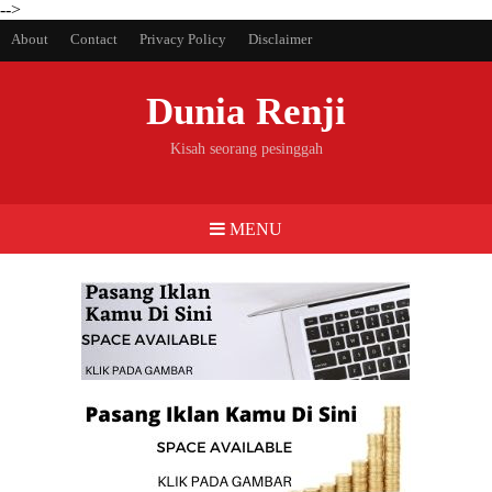
-->
About
Contact
Privacy Policy
Disclaimer
Dunia Renji
Kisah seorang pesinggah
MENU