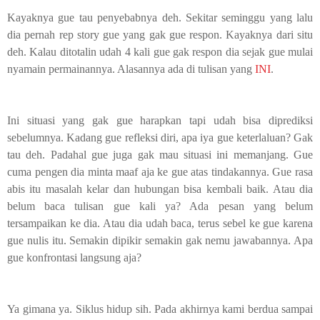
Kayaknya gue tau penyebabnya deh. Sekitar seminggu yang lalu
dia pernah rep story gue yang gak gue respon. Kayaknya dari situ
deh. Kalau ditotalin udah 4 kali gue gak respon dia sejak gue mulai
nyamain permainannya. Alasannya ada di tulisan yang
INI
.
Ini situasi yang gak gue harapkan tapi udah bisa diprediksi
sebelumnya. Kadang gue refleksi diri, apa iya gue keterlaluan? Gak
tau deh. Padahal gue juga gak mau situasi ini memanjang. Gue
cuma pengen dia minta maaf aja ke gue atas tindakannya. Gue rasa
abis itu masalah kelar dan hubungan bisa kembali baik. Atau dia
belum baca tulisan gue kali ya? Ada pesan yang belum
tersampaikan ke dia. Atau dia udah baca, terus sebel ke gue karena
gue nulis itu. Semakin dipikir semakin gak nemu jawabannya. Apa
gue konfrontasi langsung aja?
Ya gimana ya. Siklus hidup sih. Pada akhirnya kami berdua sampai