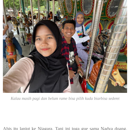
Kalau masih pagi dan belum rame bisa pilih kuda biarbisa sederet
Abis itu lanjut ke Niagara. Tapi ini juga gue sama Nadya doang.