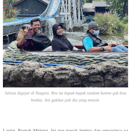
Selesai diguyur di Niagara. Btw itu bapak-bapak random karena gak bisa
berdua. Ani gakikut jadi dia yang motoin.
Lanjut. Rumah Mirinng. Ini gue masuk bertiga dan sensasinya ya