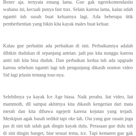
Bener aja. ternyata emang lama. Gue gak ngerekomendasiin
wahana ini, kecuali punya fast trax. Selain karena lama, kalau udah
ngantri tuh susah buat keluarnya lagi. Ada beberapa titik
pemberhentian yang bikin kita kayak males buat keluar.
Kalau gue perhatiin ada perbaikan di sini. Perbaikannya adalah
dibikin dudukan di sepanjang antrian. jadi pas kita nunggu karena
antri tuh kita bisa duduk. Dan perbaikan kedua tuh ada upgrade
karena sebelum ngantri lagi tuh pengunjung dikasih nonton video
Sid lagi jelasin tentang tour-nya.
Selebihnya ya kayak Ice Age biasa. Naik perahu. liat video, liat
mammoth, dll sampai akhirnya kita dikasih kengerian dari mata
merah dan kita dibawa ngejerit karena kejutan yang terjadi.
Meskipun agak basah sedikit tapi oke lah. Oia yang gue rasain juga
pas di sini tuh udah gak dingin kayak dulu. Perasaan gue dulu tuh
di sini dingin banget, biar sesuai tema, ice. Tapi kemaren gue gak