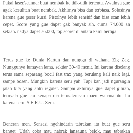
Pakai laser/scanner buat nembak ke titik-titik tertentu. Awalnya gue
agak kesulitan buat nembak. Akhirnya bisa dan terbiasa. Solusinya
karena gue geser kursi. Pistolnya lebih sensitif dan bisa scan lebih
cepet. Score yang gue dapet gak banyak sih, cuma 74.000 an
sekian. nadya dapet 76.000, top scorer di antara kami bertiga.
Terus gue ke Dunia Kartun dan nunggu di wahana Zig Zag.
Nunggunya lumayan lama, sektiar 30-40 menit. Ini karena diselang
terus sama sepasang bocil fast trax yang berulang kali naik lagi.
sampe bosen. Mungkin karena seru yah. Tapi kan jadi ngurangin
jatah kita yang antri reguler. Sampai akhirnya gue dapet giliran,
ternyata gue tau kenapa dia terus-terusan maen wahana itu. Itu
karena seru. S.E.R.U. Seru.
Beneran men. Sensasi ngehindarin tabrakan itu buat gue seru
banget. Udah coba mau nabrak lansgung belok, mau tabrakan