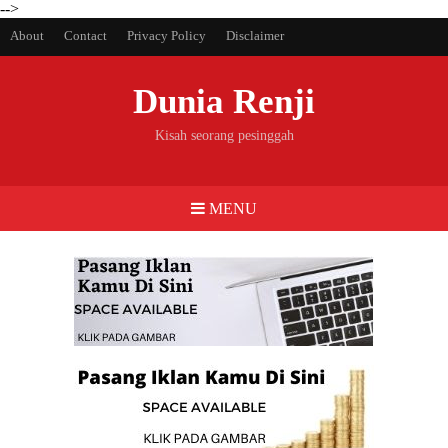
-->
About
Contact
Privacy Policy
Disclaimer
Dunia Renji
Kisah seorang pesinggah
MENU