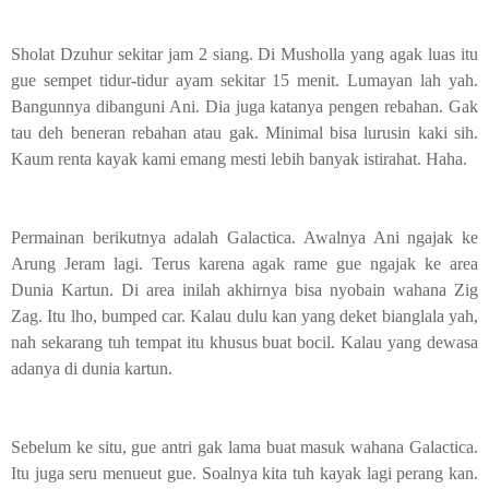
Sholat Dzuhur sekitar jam 2 siang. Di Musholla yang agak luas itu
gue sempet tidur-tidur ayam sekitar 15 menit. Lumayan lah yah.
Bangunnya dibanguni Ani. Dia juga katanya pengen rebahan. Gak
tau deh beneran rebahan atau gak. Minimal bisa lurusin kaki sih.
Kaum renta kayak kami emang mesti lebih banyak istirahat. Haha.
Permainan berikutnya adalah Galactica. Awalnya Ani ngajak ke
Arung Jeram lagi. Terus karena agak rame gue ngajak ke area
Dunia Kartun. Di area inilah akhirnya bisa nyobain wahana Zig
Zag. Itu lho, bumped car. Kalau dulu kan yang deket bianglala yah,
nah sekarang tuh tempat itu khusus buat bocil. Kalau yang dewasa
adanya di dunia kartun.
Sebelum ke situ, gue antri gak lama buat masuk wahana Galactica.
Itu juga seru menueut gue. Soalnya kita tuh kayak lagi perang kan.